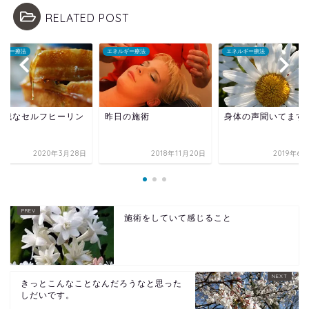
RELATED POST
ルギー療法
エネルギー療法
エネルギー療法
常識なセルフヒーリン
昨日の施術
身体の声聞いてます
2020年3月28日
2018年11月20日
2019年6
施術をしていて感じること
きっとこんなことなんだろうなと思った
しだいです。