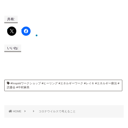
共有:
いいね:
#Inspiritワークショップ #ヒーリング #エネルギーワーク #レイキ #エネルギー療法 #
読書会 #中村麻美
HOME
コロナウイルスで考えること