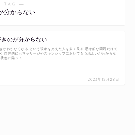
 TAG ―
が分からない
好きのが分からない
きがわかなくなる という現象を抱えた人を多く見る 思考的な問題だけで
く 肉体的にもマッサージやスキンシップにおいても心地よいが分からな
 状態に陥って …
2023年12月28日