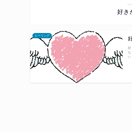
―
好き
ヒーリング
好
な
い