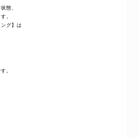
る状態、
ます。
リング】は
です。