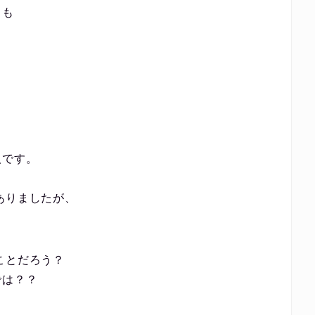
しも
⼈です。
ありましたが、
ことだろう？
では？？