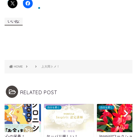
いいね:
HOME
上大岡トメ！
RELATED POST
を磨く
自分を磨く
自分を磨く
書は心の栄養！
ヤッパリ嬉しい！
Inspiritワークショ