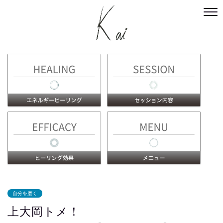
自分を磨く
上大岡トメ！