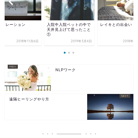
ュミレーション
入院中入院ベットの中で
レイキとの出会い
天井見上げて思ったこと
①
2018年11月6日
2019年3月4日
2018年1
NLPワーク
遠隔ヒーリングやり方