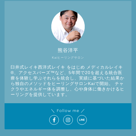
熊谷洋平
Kaiヒーリングサロン
臼井式レイキ西洋式レイキ をはじめ メディカルレイキ
®︎、アクセスバーズ™など、5年間で20を超える統合医
療を体験し学ぶそれらを統合し、実績に基づいた結果か
ら独自のメソッドをヒーリングサロンKaiで開始。 チャ
クラやエネルギー体を調整し、心や身体に働きかけるヒ
ーリングを提供しています。
＼ Follow me ／