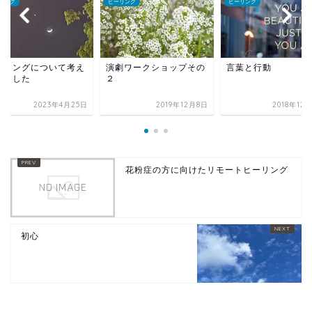
リング
ヒーリング
ヒーリング
ーリングについて考え
演劇ワークショップその
言葉と行動
見ました
２
2023年4月25日
2019年12月8日
2018年12
花粉症の方に向けたリモートヒーリング
初心