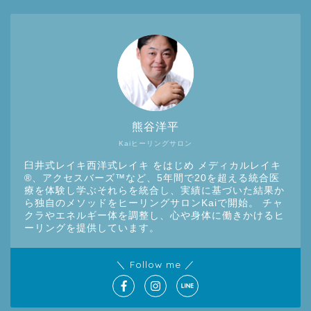
熊谷洋平
Kaiヒーリングサロン
臼井式レイキ西洋式レイキ をはじめ メディカルレイキ
®︎、アクセスバーズ™など、5年間で20を超える統合医
療を体験し学ぶそれらを統合し、実績に基づいた結果か
ら独自のメソッドをヒーリングサロンKaiで開始。 チャ
クラやエネルギー体を調整し、心や身体に働きかけるヒ
ーリングを提供しています。
＼ Follow me ／